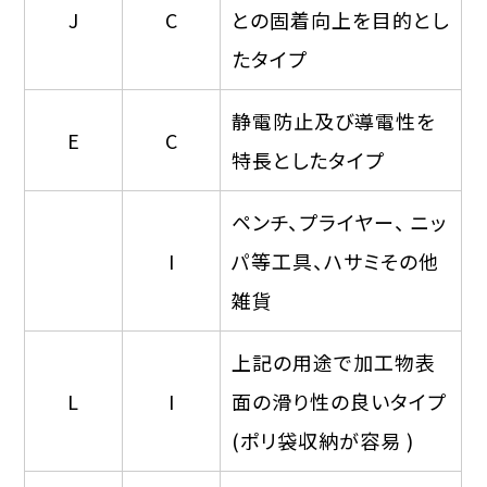
J
C
との固着向上を目的とし
たタイプ
静電防止及び導電性を
E
C
特長としたタイプ
ペンチ、プライヤー、 ニッ
I
パ等工具、ハサミその他
雑貨
上記の用途で加工物表
L
I
面の滑り性の良いタイプ
(ポリ袋収納が容易 )