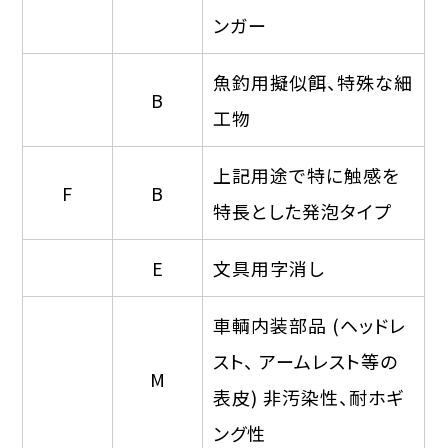
ンガー
魚釣用擬似餌、特殊な細
B
工物
上記用途で特に触感を
F
B
特長とした発泡タイプ
E
文具用字消し
車輌内装部品 (ヘッドレ
スト、 アームレスト等の
M
表皮) 非汚染性、耐ホギ
ング性