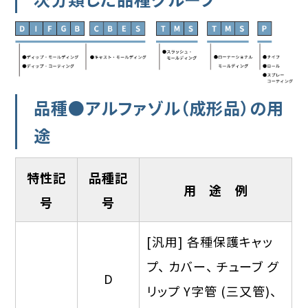
品種●アルファゾル（成形品）の用
途
特性記
品種記
用 途 例
号
号
[汎用] 各種保護キャッ
プ、 カバー、 チューブ グ
D
リップ Y字管 (三又管)、