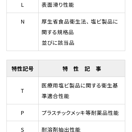
L
表面滑り性能
N
厚生省食品衛生法、 塩ビ製品に
関する規格品
並びに該当品
特性記号
特 性 記 事
医療用塩ビ製品に関する衛生基
T
準適合性能
P
プラスチックメッキ等耐薬品性能
S
耐溶剤抽出性能