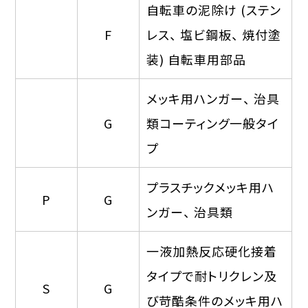
自転車の泥除け (ステン
F
レス、 塩ビ鋼板、 焼付塗
装) 自転車用部品
メッキ用ハンガー、 治具
G
類コーティング一般タイ
プ
プラスチックメッキ用ハ
P
G
ンガー、 治具類
一液加熱反応硬化接着
タイプで耐トリクレン及
S
G
び苛酷条件のメッキ用ハ