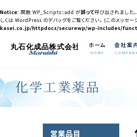
Notice
: 関数 WP_Scripts::add が
誤って
呼び出されました。ハン
しくは
WordPress のデバッグ
をご覧ください。 (このメッセージ
kasei.co.jp/httpdocs/securewp/wp-includes/func
ホーム
会社案
HOME
COMPAN
化学工業薬品
営業品目